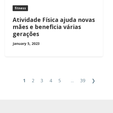
fitness
Atividade Física ajuda novas
mães e beneficia várias
gerações
January 5, 2023
1
2
3
4
5
...
39
❯